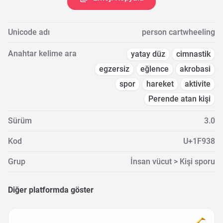
Unicode adı
person cartwheeling
Anahtar kelime ara
yatay düz
cimnastik
egzersiz
eğlence
akrobasi
spor
hareket
aktivite
Perende atan kişi
Sürüm
3.0
Kod
U+1F938
Grup
İnsan vücut > Kişi sporu
Diğer platformda göster