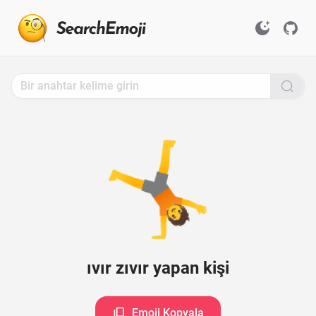
Search
for
Emoji,
Click
to
Copy
🤸
ıvır zıvır yapan kişi
Emoji Kopyala