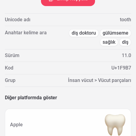
Unicode adı
tooth
Anahtar kelime ara
diş doktoru
gülümseme
sağlık
diş
Sürüm
11.0
Kod
U+1F9B7
Grup
İnsan vücut > Vücut parçaları
Diğer platformda göster
Apple