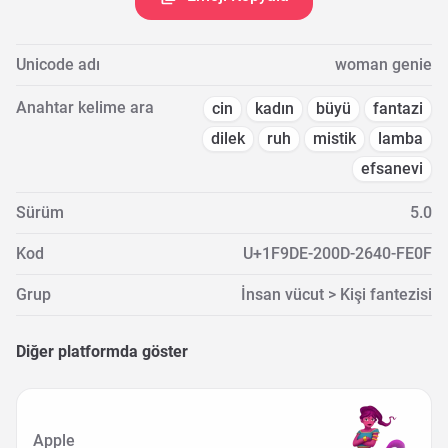
Unicode adı
woman genie
Anahtar kelime ara
cin
kadın
büyü
fantazi
dilek
ruh
mistik
lamba
efsanevi
Sürüm
5.0
Kod
U+1F9DE-200D-2640-FE0F
Grup
İnsan vücut > Kişi fantezisi
Diğer platformda göster
Apple