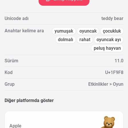
Unicode adı
teddy bear
Anahtar kelime ara
yumuşak
oyuncak
çocukluk
dolmalı
rahat
oyuncak ayı
peluş hayvan
Sürüm
11.0
Kod
U+1F9F8
Grup
Etkinlikler > Oyun
Diğer platformda göster
Apple