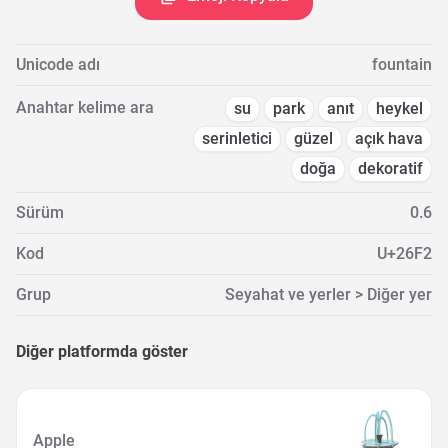
Unicode adı
fountain
Anahtar kelime ara
su
park
anıt
heykel
serinletici
güzel
açık hava
doğa
dekoratif
Sürüm
0.6
Kod
U+26F2
Grup
Seyahat ve yerler > Diğer yer
Diğer platformda göster
Apple