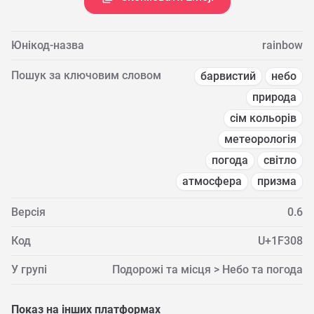
Юнікод-назва
rainbow
Пошук за ключовим словом
барвистий
небо
природа
сім кольорів
метеорологія
погода
світло
атмосфера
призма
Версія
0.6
Код
U+1F308
У групі
Подорожі та місця > Небо та погода
Показ на інших платформах