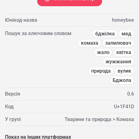
Юнікод-назва
honeybee
Пошук за ключовим словом
бджілка
мед
комаха
запилювач
жало
квітка
жужжання
природа
вулик
Бджола
Версія
0.6
Код
U+1F41D
У групі
Тварини та природа > Комаха
Показ на інших платформах