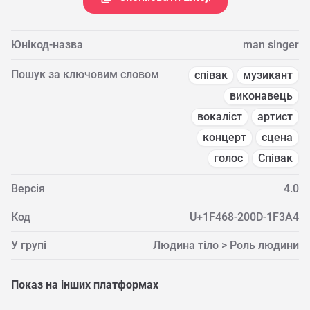
Юнікод-назва
man singer
Пошук за ключовим словом
співак
музикант
виконавець
вокаліст
артист
концерт
сцена
голос
Співак
Версія
4.0
Код
U+1F468-200D-1F3A4
У групі
Людина тіло > Роль людини
Показ на інших платформах