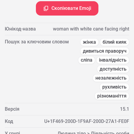
Скопіювати Emoji
Юнікод-назва
woman with white cane facing right
Пошук за ключовим словом
жінка
білий кияк
дивиться праворуч
сліпа
інвалідність
доступність
незалежність
рухливість
різноманіття
Версія
15.1
Код
U+1F469-200D-1F9AF-200D-27A1-FE0F
У групі
Людина тіло > Діяльність особи