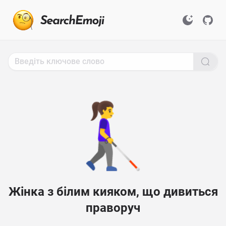
Search
for
Emoji,
Click
to
Copy
👩‍🦯‍➡️
Жінка з білим кияком, що дивиться
праворуч