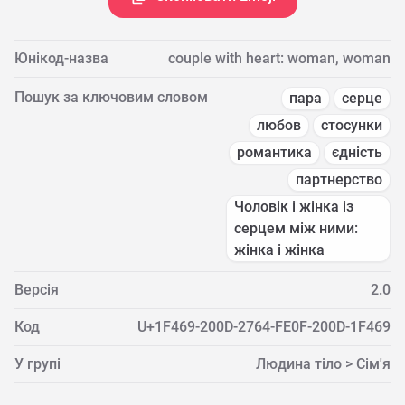
Юнікод-назва
couple with heart: woman, woman
Пошук за ключовим словом
пара
серце
любов
стосунки
романтика
єдність
партнерство
Чоловік і жінка із
серцем між ними:
жінка і жінка
Версія
2.0
Код
U+1F469-200D-2764-FE0F-200D-1F469
У групі
Людина тіло > Сім'я