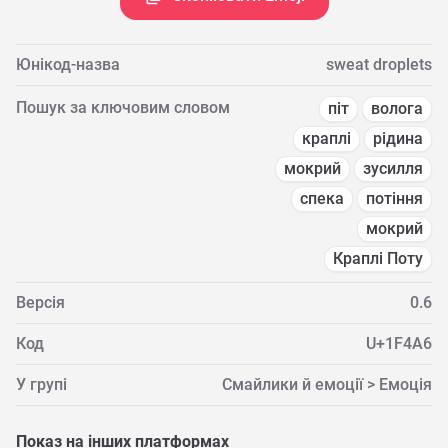
Юнікод-назва
sweat droplets
Пошук за ключовим словом
піт
волога
краплі
рідина
мокрий
зусилля
спека
потіння
мокрий
Краплі Поту
Версія
0.6
Код
U+1F4A6
У групі
Смайлики й емоції > Емоція
Показ на інших платформах