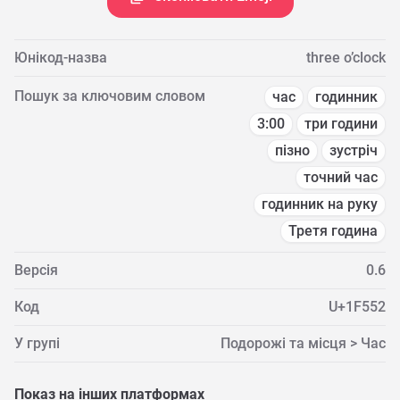
Юнікод-назва
three o’clock
Пошук за ключовим словом
час
годинник
3:00
три години
пізно
зустріч
точний час
годинник на руку
Третя година
Версія
0.6
Код
U+1F552
У групі
Подорожі та місця > Час
Показ на інших платформах