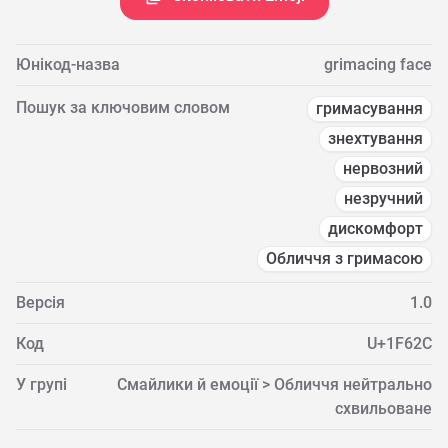
Юнікод-назва
grimacing face
Пошук за ключовим словом
гримасування
знехтування
нервозний
незручний
дискомфорт
Обличчя з гримасою
Версія
1.0
Код
U+1F62C
У групі
Смайлики й емоції > Обличчя нейтрально
схвильоване