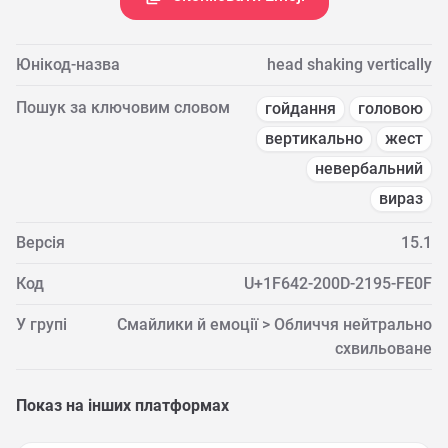
Юнікод-назва
head shaking vertically
Пошук за ключовим словом
гойдання
головою
вертикально
жест
невербальний
вираз
Версія
15.1
Код
U+1F642-200D-2195-FE0F
У групі
Смайлики й емоції > Обличчя нейтрально
схвильоване
Показ на інших платформах