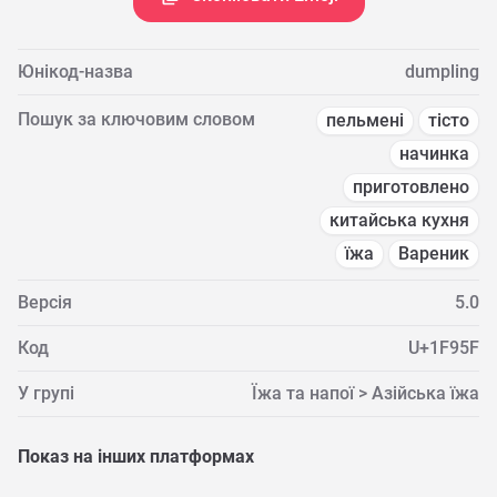
Юнікод-назва
dumpling
Пошук за ключовим словом
пельмені
тісто
начинка
приготовлено
китайська кухня
їжа
Вареник
Версія
5.0
Код
U+1F95F
У групі
Їжа та напої > Азійська їжа
Показ на інших платформах