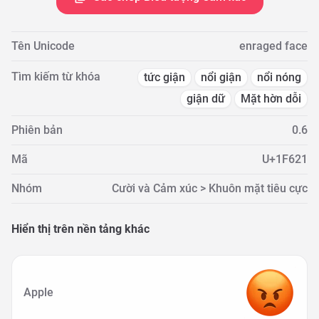
Tên Unicode
enraged face
Tìm kiếm từ khóa
tức giận
nổi giận
nổi nóng
giận dữ
Mặt hờn dỗi
Phiên bản
0.6
Mã
U+1F621
Nhóm
Cười và Cảm xúc > Khuôn mặt tiêu cực
Hiển thị trên nền tảng khác
Apple