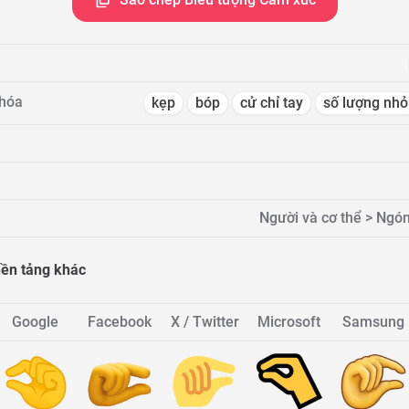
khóa
kẹp
bóp
cử chỉ tay
số lượng nhỏ
Người và cơ thể > Ngó
 nền tảng khác
Google
Facebook
X / Twitter
Microsoft
Samsung