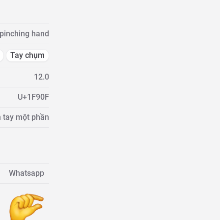
pinching hand
Tay chụm
12.0
U+1F90F
n tay một phần
Whatsapp