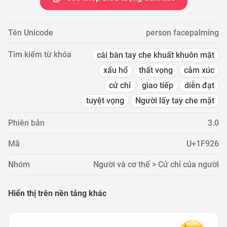
Tên Unicode
person facepalming
Tìm kiếm từ khóa
cái bàn tay che khuất khuôn mặt
xấu hổ
thất vọng
cảm xúc
cử chỉ
giao tiếp
diễn đạt
tuyệt vọng
Người lấy tay che mặt
Phiên bản
3.0
Mã
U+1F926
Nhóm
Người và cơ thể > Cử chỉ của người
Hiển thị trên nền tảng khác