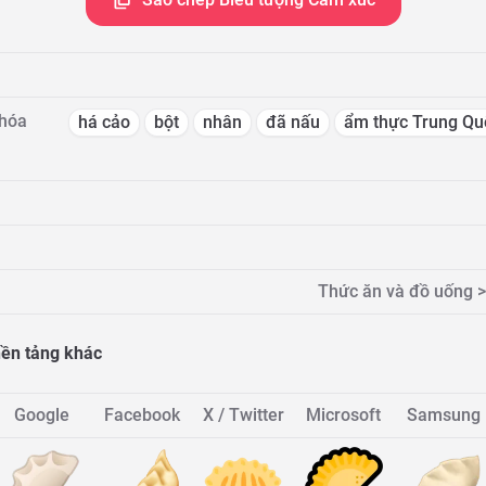
khóa
há cảo
bột
nhân
đã nấu
ẩm thực Trung Qu
Thức ăn và đồ uống >
 nền tảng khác
Google
Facebook
X / Twitter
Microsoft
Samsung