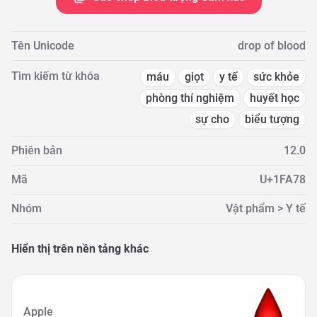
Tên Unicode
drop of blood
Tìm kiếm từ khóa
máu
giọt
y tế
sức khỏe
phòng thí nghiệm
huyết học
sự cho
biểu tượng
Phiên bản
12.0
Mã
U+1FA78
Nhóm
Vật phẩm > Y tế
Hiển thị trên nền tảng khác
Apple