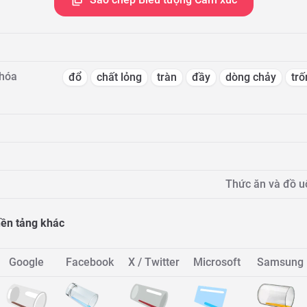
khóa
đổ
chất lỏng
tràn
đầy
dòng chảy
trố
Thức ăn và đồ u
 nền tảng khác
Google
Facebook
X / Twitter
Microsoft
Samsung