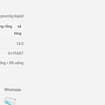
pouring liquid
ng rỗng
xả
lỏng
14.0
U+1FAD7
ống > Đồ uống
Whatsapp