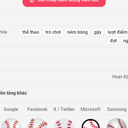
khóa
thể thao
trò chơi
ném bóng
gậy
lượt điểm
đợt
ng
Hoạt độ
 nền tảng khác
Google
Facebook
X / Twitter
Microsoft
Samsung