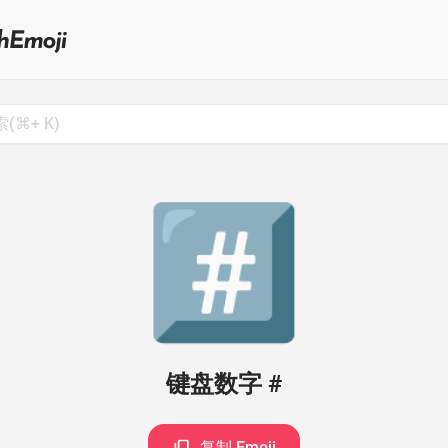
Search
for
Emoji,
Click
to
Copy
#️⃣
键盘数字 #
复制 Emoji