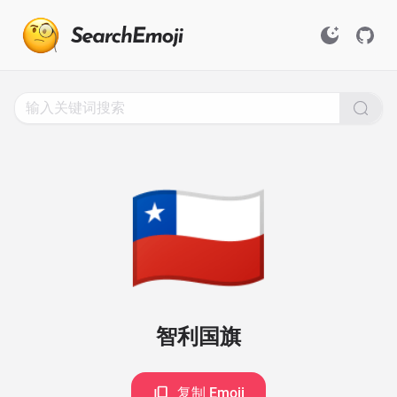
Search
for
Emoji,
Click
to
Copy
🇨🇱
智利国旗
复制 Emoji