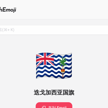
Search
for
Emoji,
Click
to
Copy
🇩🇬
迭戈加西亚国旗
复制 Emoji