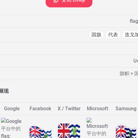
fla
国旗
代表
迭戈
U
旗帜 >
展现
Google
Facebook
X / Twitter
Microsoft
Samsung