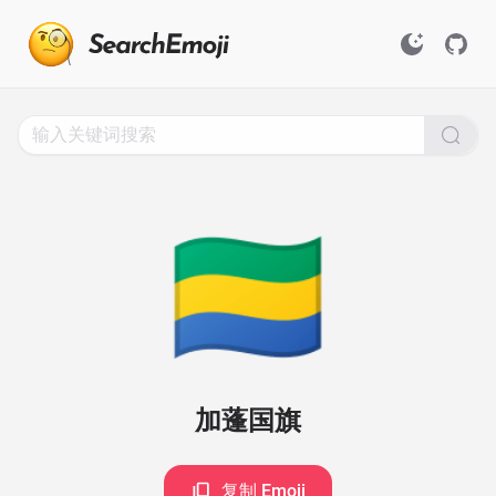
Search
for
Emoji,
Click
to
Copy
🇬🇦
加蓬国旗
复制 Emoji