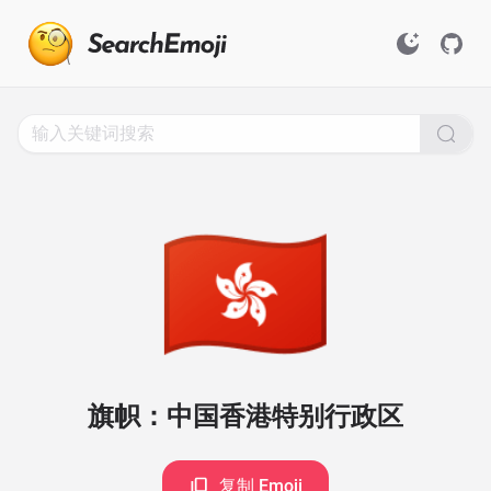
Search
for
Emoji,
Click
to
Copy
🇭🇰
旗帜：中国香港特别行政区
复制 Emoji