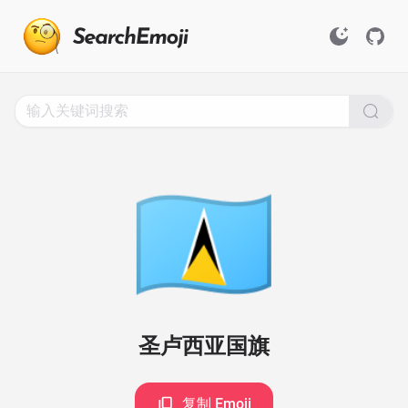
Search
for
Emoji,
Click
to
Copy
🇱🇨
圣卢西亚国旗
复制 Emoji