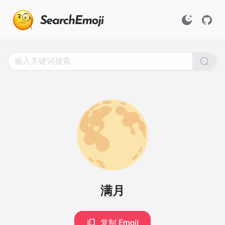
Search
for
Emoji,
Click
to
Copy
🌕
满月
复制 Emoji