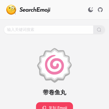
Search
for
Emoji,
Click
to
Copy
🍥
带卷鱼丸
复制 Emoji