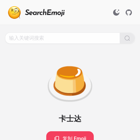
Search
for
Emoji,
Click
to
Copy
🍮
卡士达
复制 Emoji