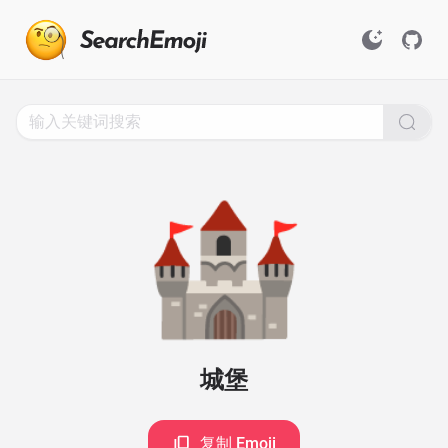
Search
for
Emoji,
Click
to
Copy
🏰
城堡
复制 Emoji