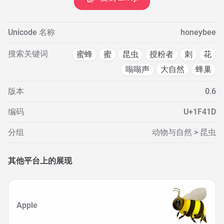
Unicode 名称
honeybee
搜索关键词
蜜蜂
蜜
昆虫
授粉者
刺
花
嗡嗡声
大自然
蜂巢
版本
0.6
编码
U+1F41D
分组
动物与自然 > 昆虫
其他平台上的展现
Apple