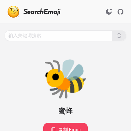
Search
for
Emoji,
Click
to
Copy
🐝
蜜蜂
复制 Emoji