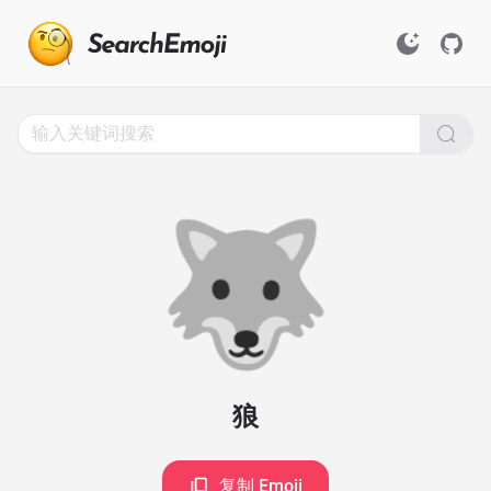
Search
for
Emoji,
Click
to
Copy
🐺
狼
复制 Emoji