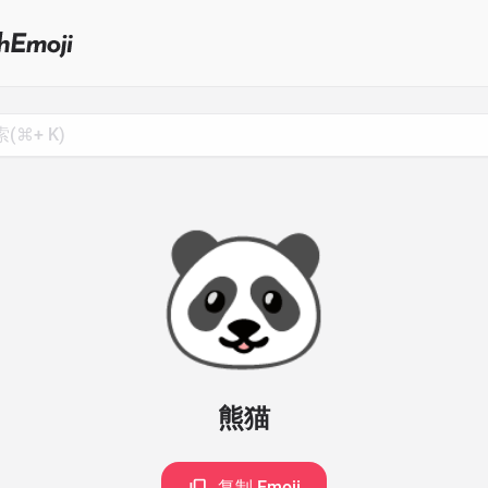
Search
for
Emoji,
Click
to
Copy
🐼
熊猫
复制 Emoji