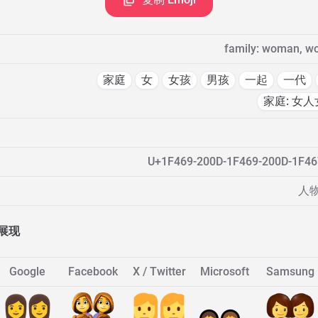
family: woman, wo
家庭
女
女孩
男孩
一起
一代
家庭: 女
U+1F469-200D-1F469-200D-1F46
人物
展现
Google
Facebook
X / Twitter
Microsoft
Samsung