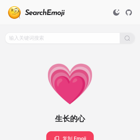
Search
for
Emoji,
Click
to
Copy
💗
生长的心
复制 Emoji