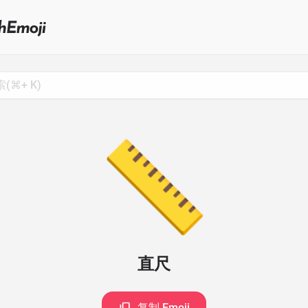
Search
for
Emoji,
Click
to
Copy
📏
直尺
复制 Emoji