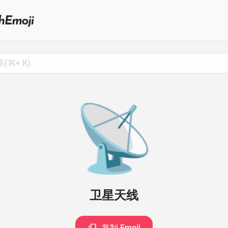
Search
for
Emoji,
Click
to
Copy
📡
卫星天线
复制 Emoji