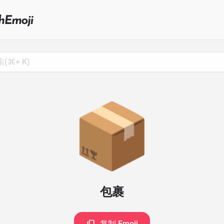
Search
for
Emoji,
Click
to
Copy
📦
包裹
复制 Emoji