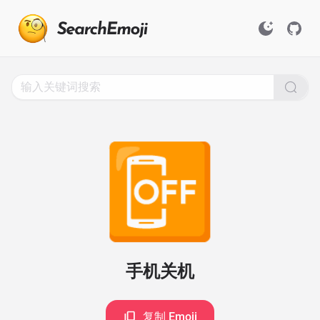
Search
for
Emoji,
Click
to
Copy
📴
手机关机
复制 Emoji