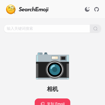
Search
for
Emoji,
Click
to
Copy
📷
相机
复制 Emoji