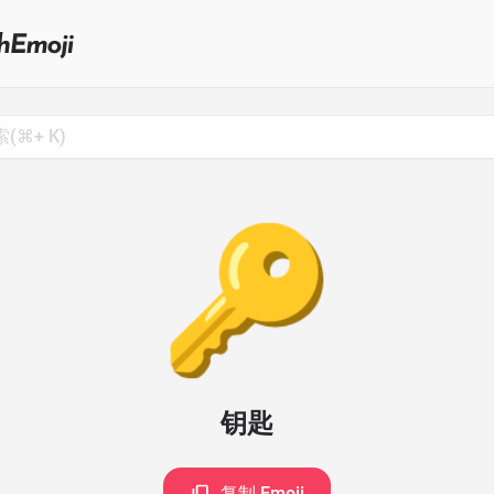
Search
for
Emoji,
Click
to
Copy
🔑
钥匙
复制 Emoji