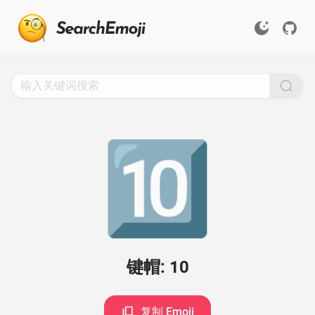
Search
for
Emoji,
Click
to
Copy
🔟
键帽: 10
复制 Emoji