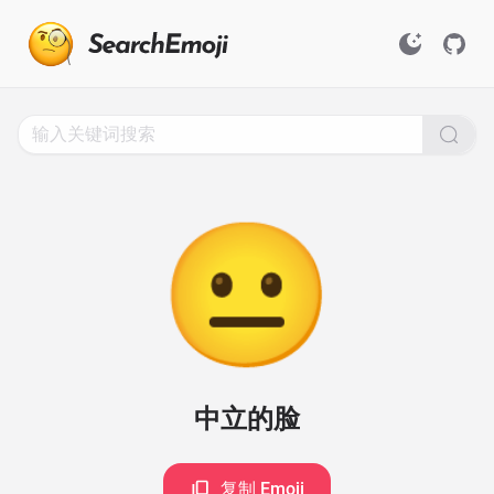
Search
for
Emoji,
Click
to
Copy
😐
中立的脸
复制 Emoji