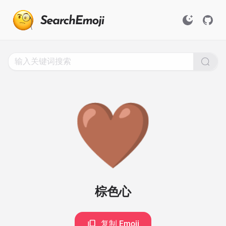
Search
for
Emoji,
Click
to
Copy
🤎
棕色心
复制 Emoji