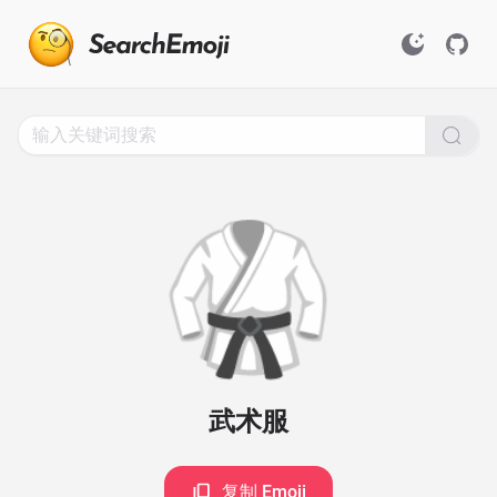
Search
for
Emoji,
Click
to
Copy
🥋
武术服
复制 Emoji