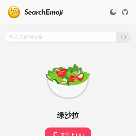
Search
for
Emoji,
Click
to
Copy
🥗
绿沙拉
复制 Emoji