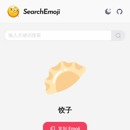
Search
for
Emoji,
Click
to
Copy
🥟
饺子
复制 Emoji