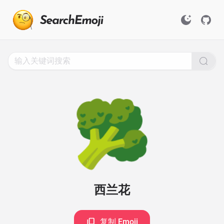
Search
for
Emoji,
Click
to
Copy
🥦
西兰花
复制 Emoji